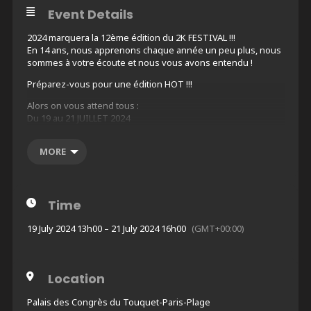
Event Details
2024 marquera la 12ème édition du 2K FESTIVAL !!!
En 14 ans, nous apprenons chaque année un peu plus, nous
sommes à votre écoute et nous vous avons entendu !
Préparez-vous pour une édition HOT !!!
Alors on vous attend tous :
Du 19 au 21 JUILLET 2024
=====================================================
MORE
==========
ARTISTES
———-
A VENIR
Time
=====================================================
19 July 2024 13h00 – 21 July 2024 16h00
(GMT+00:00)
==========
PHOTOGRAPHES et VIDEASTES
———————————-
Location
A VENIR
=====================================================
Palais des Congrès du Touquet-Paris-Plage