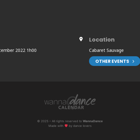
:
Location
tember 2022 1h00
Cabaret Sauvage
OTHER EVENTS
e de Pantin
© 2025 – All rights reserved to
WannaDance
Made with
by dance lovers