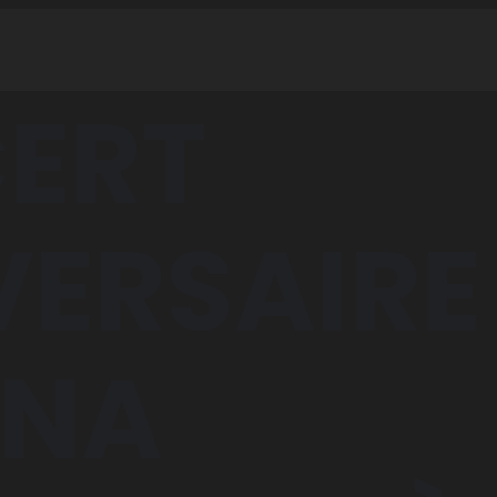
ERT
ERSAIRE
NA