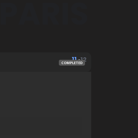
 PARIS
11
12
COMPLETED
SEP